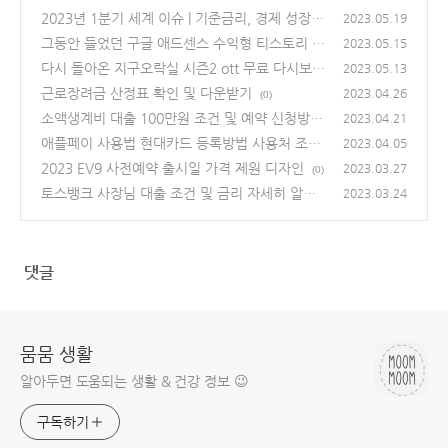
2023년 1분기 세계 이슈 | 기준금리, 경제 성장률
2023.05.19
전망치, 대규모 구조조정 등
그동안 들었던 구글 애드센스 수익형 티스토리 블
(0)
2023.05.15
로그 강의 BEST3
다시 돌아온 지구오락실 시즌2 ott 무료 다시보기
(0)
2023.05.13
및 재방송
근로장려금 산정표 확인 및 다운받기
(0)
2023.04.26
(0)
소액생계비 대출 100만원 조건 및 예약 신청방법
2023.04.21
애플페이 사용법 현대카드 등록방법 사용처 조회
(0)
2023.04.05
2023 EV9 사전예약 출시일 가격 제원 디자인
(0)
2023.03.27
(0)
토스뱅크 사장님 대출 조건 및 금리 자세히 알아
2023.03.24
보기
(0)
댓글
뭄뭄 생활
알아두면 도움되는 생활 & 건강 정보 😉
구독하기