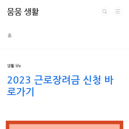
본문 바로가기
뭄뭄 생활
홈
생활 life
2023 근로장려금 신청 바
로가기