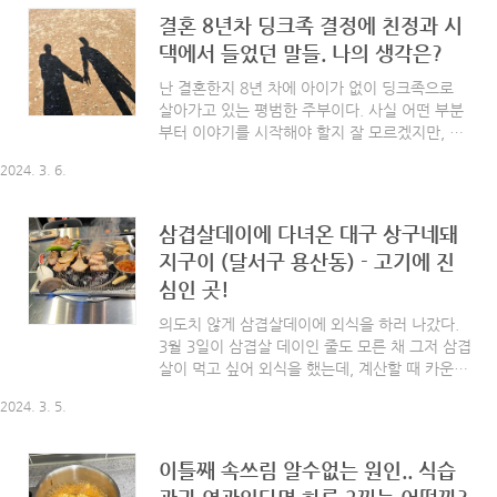
습관과 연관있다면 하루 2끼는 어떨까? 이틀전
결혼 8년차 딩크족 결정에 친정과 시
저녁에 요가를 갔다와서 씻고 자려고 하는데 배
댁에서 들었던 말들. 나의 생각은?
고 고픈것 처럼 속이 쓰려왔다. 저녁을 먹었는데
오늘따라 배가 많이 고프네.. 생각하고 무시하고
난 결혼한지 8년 차에 아이가 없이 딩크족으로
잤다. 다음날 아침엔 좀 괜찮았다가 아 moom-
살아가고 있는 평범한 주부이다. 사실 어떤 부분
moom.com 맞다. 난 정말이지 약을 잘 안먹는
부터 이야기를 시작해야 할지 잘 모르겠지만, 생
다. 감기가 걸려도 약 먹으면 7일, 약 안먹으면 일
각나는 대로 한번 쭉 써내려 가볼까 한다. 우리
주일이라 믿기 때문에 약을 아예 안 먹는다. 이건
2024. 3. 6.
부부는 연애만 3년넘게 하고 결혼을 했고 처음부
내 오랜 습관이기도 한데 난 몸이..
터 딩크를 생각했던 건 아니었다. 처음 결혼했었
던 3년 차까지는 아이는 언제 가질까? 얘기도 많
삼겹살데이에 다녀온 대구 상구네돼
이 나눴었다. 물론 양가 부모님께도 조금만 더 기
지구이 (달서구 용산동) - 고기에 진
다려달라~ 준비가 되면 낳을 예정이란 말도 드렸
심인 곳!
었지. 결론적으로 결혼 8년차가 된 지금은 아이
생각이 없는 일명 딩크족으로 살고자 결정을 했
의도치 않게 삼겹살데이에 외식을 하러 나갔다.
다. 결혼 3년 차가 지나면서부터 아이가 없이 사
3월 3일이 삼겹살 데이인 줄도 모른 채 그저 삼겹
는 건 어때? 남편과 나 둘의 생각이 같다는 걸 알
살이 먹고 싶어 외식을 했는데, 계산할 때 카운터
고 고민 없이 그럼 그렇게 살자!라고 했었던 게
에서 선물을 주셔서 그제야 '아~ 오늘 삼겹살 데
처음이었던 것 같다. 하지만 남편과 내가 이런
2024. 3. 5.
이였어?' 알게 되었다. 삼겹살은 집에서 먹는게
결..
제일 편하고 싸지만 우리 동네에 정말 맛있는 삼
겹살집 바로 「상구네돼지구이 용산 본점」이 있
이틀째 속쓰림 알수없는 원인.. 식습
기 때문에 자주 가곤 하는데 맛있는 건 널리 알려