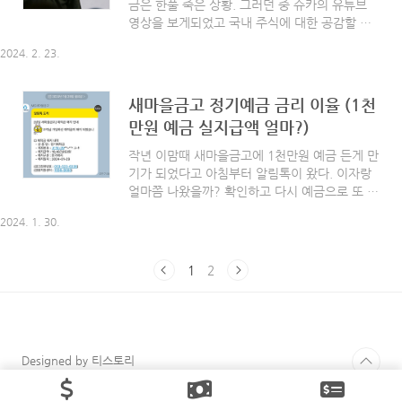
금은 한풀 죽은 상황. 그러던 중 슈카의 유튜브
았어야 했나 싶다. 이번일이 처음은 아니다. 예전
영상을 보게되었고 국내 주식에 대한 공감할 만
트레픽이 폭발했던 글도 삭제를 당했던 경험이
한 좋은 내용이 있어 블로그에 적어본다. 내용은
있어 이 모든 일들이 짬뽕으로 나에게 다가왔다.
2024. 2. 23.
아래와 같다. 👉 슈카월드 - 2024년 새해 소망,
그리고 결국은 워드프레스로 가야 될걸 알고 있..
"코스피 버블 경고" 내용 오픈 AI 이사회에서 쳇
GPT를 만들었던 창업자인 샘 알트먼 CEO를 해
새마을금고 정기예금 금리 이율 (1천
임했다가 다시 5일만에 복귀를 했다는 사실 다들
만원 예금 실지급액 얼마?)
알고 있을것이다. 옛날 애플에서는 이사회에서
스티브 잡스를 해고했었다. 왜 그럴까? 회사의
작년 이맘때 새마을금고에 1천만원 예금 든게 만
이익과 비전을 해하는 행동을 할 경우에는 창업
기가 되었다고 아침부터 알림톡이 왔다. 이자랑
자도 자르는 것이다. 이사회에서 이런일을 하지
얼마쯤 나왔을까? 확인하고 다시 예금으로 또 묶
못하면 배임행위에 걸릴 수 있다. 소액 주주들이
어야지 싶어 얼른 확인해 봤다. 작년 새마을금고
소송을 거는 것이다. 미국 이사회의 결정들은 이
2024. 1. 30.
이율은 연 5.5%였는데 1천만원의 5.5%는 55
뿐만이 아니다. 영업이익을 10조를 벌었는데 ..
만원이고 거기에 세금을 떼고 약 46만원 금액 이
자를 포함해 1,046만원이 해지금액으로 자동이
1
2
체가 되어있었다. 그럼 저 해지금액을 또 1년 예
금으로 바로 묶어야겠지? 새마을금고는 작년 부
실지점 이슈도 있어서 다른 은행 이율은 얼마나
되나 살펴봤다. 예금상품 금리비교를 한눈에 볼
수 있는 은행연합회 홈페이지에서 모든 은행 검
Designed by 티스토리
색해서 보면 하나하나 찾아보지 않아도 돼서 간
편하고 빠르다. 검색해서 보니 12개월 기준으로
© Daum Corp.