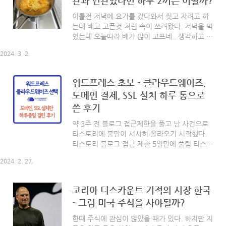
관과 연관있다면 하루 2끼는 어떨까?
야 하니까 블로그에 글을 써 내려가 본다. 처음
갔을때보다 점점 손님들이 많아지고 있는 느낌이
이틀전 저녁에 요가를 갔다와서 씻고 자려고 하
긴 한데 집 앞이라 오픈 땡할때 가면 그래도 사람
는데 배고 고픈것 처럼 속이 쓰려왔다. 저녁을 먹
들이 없어 자리 잡기가 편하다. 상구네돼지구이
었는데 오늘따라 배가 많이 고프네.. 생각하고 무
용산점 외관 사실 외관을 깜빡하고 찍어두지 않
시하고 잤다. 다음날 아침엔 좀 괜찮았다가 아침
아서 인스타에서 살포시 사진을 가져와봤다. 항
2024. 3. 2.
먹고 소화가 될때쯤? 그러니까 한 1~2시간 정도
상 집앞이라 일찍 가곤 하는데 다 먹어 갈때쯤이
가 지나니까 또 속이 쓰렸다. 증상이 좀 특이한건
면 저렇..
밥을 먹고 배가 부를때는 씻은듯이 괜찮았다가
워드프레스 초보 - 클라우드웨이즈,
식사 후 1시간 정도가 지나면 속이 쓰려 온다는
도메인 결제, SSL 설치 하루 통으로
것인데.. 오늘까지 어김없이 그렇다. 주말이라 아
쓴 후기
침을 좀 늦게 먹고 청소를 하고 있는데 속이 쓰려
왔다. 막 너무 아픈건 아니고 참을수 있을정도라
약 3주 전 블로그 접근제한을 풀고 난 사건으로
서 며칠 더 지켜 보기로 했다. 괜찮겠지? 따뜻한
티스토리에 불만이 서서히 올라오기 시작했다.
물을 한잔 마셨더니 조금 진정이 되는것 같기도
티스토리 블로그 접근 제한 5일만에 풀림 티스토
하다. 가만 생각해보면 요즘 식습관이 많이 엉망
리 블로그 접근 제한 5일만에 풀림 (기본 도메인
진창이긴 하다.. 아침엔 그나마 과일을 먹고있..
2024. 2. 27.
접근 막는 리디렉션 불가) 이번글은 티스토리 블
로그 접근 제한이 되어서 5일 동안 블로그를 강
제 휴식했고 그래도 다행히 접근 제한을 잘 풀었
코리아 디스카운트 기적의 시장 한국
던 경험을 바탕으로 쓴 글입니다. 혹시 저와 같은
- 그럼 미국 주식을 사야될까?
경험을 하신 분들은 이 글 moom-moom.com
경고라도 줬더라면 리디렉션 코드 삭제를 바로
한때 주식에 관심이 많았을 때가 있다. 하지만 지
했을 텐데.. 그게 뭐라고 5일씩이나 블로그를 막