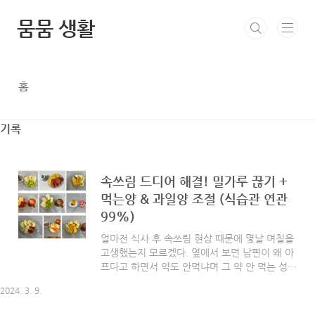
본문 바로가기
뭄뭄 생활
홈
기록
속쓰림 드디어 해결! 밀가루 끊기 +
먹는양 & 과일양 조절 (식습관 연관
99%)
얼마전 식사 후 속쓰림 현상 때문에 몇날 며칠을
고생했는지 모르겠다. 옆에서 보던 남편이 왜 아
프다고 하면서 약도 안먹냐며 그 약 안 먹는 성격
이 이상하다고 했다. 👇 저번 포스팅 👇 이틀째 속
2024. 3. 9.
쓰림 알수없는 원인.. 식습관과 연관있다면 하루
2끼는 어떨까? 이틀째 속쓰림 알수없는 원인.. 식