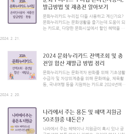
고 미루던 정수기를 이제는 사용해야겠다는 생각
발급방법 및 재충전 알아보기
이 들었답니다. 그런데 정수기를 처음 쓰는거라
서 어디서부터 알아봐야 될지 친구들에게 물어보
문화누리카드 누리집 다들 사용하고 계신가요?
기도 하고, 인터넷 검색도 많이 해봤는데요. 여기
문화누리카드는 문화생활을 즐기는데 도움이 되
저기 알아보다 결정한 모델은 결국 코웨이 아이
는 카드로, 다양한 문화시설에서 할인 혜택을 받
콘2 정수기. 오늘은 저희집 첫 정수기 설치한 리
을 수 있습니다. 오늘은 이런 문화누리카드 누리
뷰와 구입 및 렌트 가격 비교, 대리점 선택과 현
2024. 2. 21.
집 발급방법 및 온라인 사용처에 대해 자세히 알
금 페이백 혜택 등을 정리해 봤습니다. 함께 볼까
아보려고 해요. 함께 볼까요? [ 목차 ] - 문화누리
요? ..
카드 란? - 지원대상 및 이용기간 - 온라인 사용
2024 문화누리카드 잔액조회 및 충
처 (인터넷 및 모바일 사용등록) - 오프라인 사용
전일 합산 재발급 방법 정리
처 - 발급방법 - 재충전 문화누리카드 란? 문화누
리카드는 기획재정부 복권위원회의 복권기금을
문화누리카드는 문화격차 완화를 위해 기초생활
지원받아 추진하고 있는 공익사업으로 삶이 질
수급자 및 차상위계층을 위해 문화예술, 체육활
향상과 문화격차 완화를 위해 차상위계층, 기초
동, 국내여행 등을 지원하는 카드로 2024년에는
생활수급자를 대상으로 문화예술, 국내여행, 체
1인당 연간 13만원을 지원하고 있습니다. 기초생
육활동 분야에 사용 가능한 '문화누리카드'를 발
2024. 2. 20.
활수급자나 차상위계층이라면 아래 바로가기를
급 지원하고 있습니다. 2023년에는 1인당 연간
통해 문화누리카드 잔액조회 및 충전일, 합산, 재
11만 ..
발급 방법을 확인해 보실 수 있습니다. [ 목차 ] -
나라에서 주는 용돈 및 혜택 지원금
2024 문화누리카드 간단 요약 - 잔액 조회 - 충전
50조원중 내돈은?
일 - 문화누리카드 합산 - 재발급 신청방법 2024
문화누리카드 간단 요약 문화누리카드에 대해 생
나라에서 주는 혜택이나 지원금이 혹시 있나 궁
소하신 분들은 아래 간단히 요약된 내용을 참고