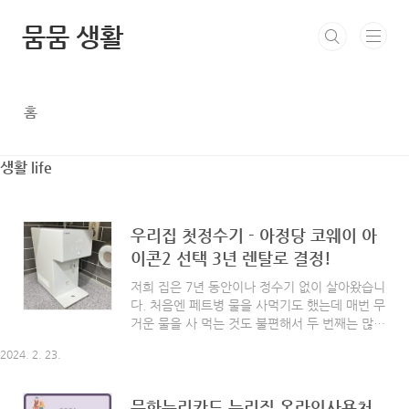
본문 바로가기
뭄뭄 생활
홈
생활 life
우리집 첫정수기 - 아정당 코웨이 아
이콘2 선택 3년 렌탈로 결정!
저희 집은 7년 동안이나 정수기 없이 살아왔습니
다. 처음엔 페트병 물을 사먹기도 했는데 매번 무
거운 물을 사 먹는 것도 불편해서 두 번째는 많이
아시는 브리타 정수기도 사용했었습니다. 하지만
2024. 2. 23.
1개월 주기의 필터 교체와 주마다 통 청소하는
것도 매번 번거롭더라고요. 그리고 한 번씩 물맛
도 별로인 것 같다는 느낌을 딱 받은 순간.. 미루
문화누리카드 누리집 온라인사용처,