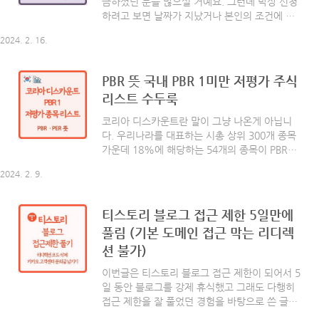
금하셨던 분들 많으실 거예요. 그런데 막상 신청
하시기 바랍니다. ▶ 지원대상 6세 이상 기초생
하려고 보면 날짜가 지났거나 본인의 조건에 맞
활수급자 및 차상위계층 (2018년 12월 31일 이
는 것도 찾기가 힘든 경우가 많으셨을 건데 오늘
전 출생자) ▶ 지원내용 전국 문화예술, 체육활
2024. 2. 16.
은 무조건 100% 본인에게 맞는 지원금이나 혜
동, 국내관광 관련 가맹점에서 이용 가..
택 받을 수 있는 방법을 공유드리려 합니다. 나라
지원금이나 혜택은 정말 많고 금액도 소액부터
PBR 뜻 국내 PBR 1미만 저평가 주식
고액까지 다양합니다. 제대로 아시는 분들은 그
리스트 수두룩
동안 생각지도 못한 나라 용돈을 꽤나 쏠쏠하게
받으셨을텐데 오늘은 이런 혜택을 몰라서 못 받
코리아 디스카운트란 말이 그냥 나온게 아닙니
는 분들이 없도록 자세히 정리해 봤습니다. 글 끝
다. 우리나라를 대표하는 시총 상위 300개 종목
까지 읽으시고 똑똑하게 지원금 같이 챙겨 받자
가운데 18%에 해당하는 54개의 종목이 PBR이
고요! 그럼 함께 볼까요? 복지멤버십 (맞춤형급
낮아 저평가를 받고 있다는 사실을 아시나요? 이
여) 복지멤버십은 번거롭게 주민센터에 방문하지
2024. 2. 9.
PBR이란게 대체 무엇일까요? 오늘은 주식용어
않고도 온라인으로 본인에게 맞춤형으로 지원받
인 PBR의 뜻과 국내의 PBR 1 미만의 저평가된
을 수 있는 혜택들이 있..
주식의 종목들을 짚어보겠습니다. 함께 볼까요?
티스토리 블로그 접근 제한 5일만에
[ 목차 ] - PBR 뜻 - PER 뜻 - 저 PBR 기업 리스트
풀림 (기본 도메인 접근 막는 리디렉
코로나 19가 가져온게 있다면 동학 개미운동으
션 불가)
로 인해 일반인들도 주식에 뛰어들게 만들었다는
게 최대의 일이 아닌가 합니다. 주식을 모르는 분
이번글은 티스토리 블로그 접근 제한이 되어서 5
들도 PER 퍼와 PBR은 들어보셨을거에요. 주식의
일 동안 블로그를 강제 휴식했고 그래도 다행히
기본으로 어떤 뜻인지 한번 알아볼게요. PER 뜻
접근 제한을 잘 풀었던 경험을 바탕으로 쓴 글입
PER(Price Earning Ratio) '퍼'라고도 부르며 주
니다. 혹시 저와 같은 경험을 하신 분들은 이 글