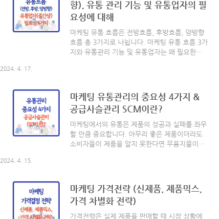
향), 유통 관리 기능 및 유통업자의 필
시스템 유통경로 설계 원리 유통경로를 설계할
요성에 대해
때 전문화와 분업의 원리, 총거래 수 최소의 원
리, 위험부담의 분산, 집중저장의 원리, 생산자와
마케팅 유통 흐름은 전방흐름, 후방흐름, 양방향
소비자의 욕구 충족이라는 5가지 원리를 감안하
흐름 총 3가지로 나뉩니다. 마케팅 유통 흐름 3가
여 설계해야 합니다. 1. 전문화와 분업의 원리 유
지와 유통관리 기능 및 유통업자는 왜 필요한지
통업무를 도매상과 소매상에게 위임하면 생산자
필요성에 대해 알아보도록 하겠습니다. 함께 볼
는 생산업무에, 유통업자는 유통업무에 ..
2024. 4. 17.
까요? [ 목차 ] - 유통의 흐름 (전방, 후방, 양방
향) - 유통 관리 기능 3가지 - 유통업자의 필요성
(중간상이 주는 4가지 효용) 유통의 흐름 마케팅
마케팅 유통관리의 중요성 4가지 &
유통관리는 제품이 생산자로부터 유통업자를 거
공급사슬관리 SCM이란?
쳐 소비자에게 판매되는 과정에서 발생하는 제품
의 흐름, 정보의 흐름, 자금의 흐름, 협상과 교섭
마케팅에서의 유통은 제품의 성공과 실패를 좌우
등을 종합적으로 통합 관리하는 것을 말합니다.
할 만큼 중요합니다. 아무리 좋은 제품이더라도
전방흐름 생산자가 제품을 생산하여 유통업자를
소비자들이 제품을 알지 못한다면 무용지물이기
거쳐 최종사용자에게 전달하는 과정은 전방흐름
때문인데요. 오늘은 마케팅에서 말하는 유통이란
이 됩니다. 전방흐름에는 제품과 제품의 소유권
2024. 4. 15.
무엇이며, 유통관리의 중요성과 공급사슬관리
이전뿐만 아니라 각종 정보의 흐름, 자금의 흐..
(SCM)가 무엇인지 살펴보도록 하겠습니다. 함께
볼까요? [ 목차 ] - 유통 이란? - 유통의 중요성 -
마케팅 가격전략 (신제품, 제품믹스,
공급사슬관리(SCM) 유통 이란? 유통이란 생산
가격 차별화 전략)
자로부터 소비자에게 제품이 전달되거나 소유권
이 이전되는 과정을 말합니다. 유통은 생산자가
가격전략은 실제 제품을 판매할 때 시장 상황에