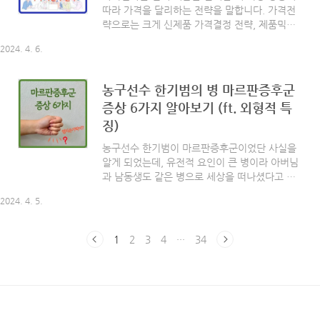
유통업자(도매업자, 소매업자)에게 배송하고, 소
따라 가격을 달리하는 전략을 말합니다. 가격전
매업자가 최종소비자에게 판매하며, 유통과정에
략으로는 크게 신제품 가격결정 전략, 제품믹스
서 각종 서비스를 제공하는 3가지 차원을 모두
가격결정 전략, 가격 차별화 전략의 3가지가 있
포함합니다. 유통장소는 한번 결정되면, 다른 장
2024. 4. 6.
는데 천천히 살펴보도록 하겠습니다. [ 목차 ] -
소로 변경하기 어렵습니다. 많은 시간과 많은 자
신제품 가격결정 전략 - 제품믹스 가격결정 전략
금이 소요되기 ..
- 가격 차별화 신제품 가격결정 전략 신제품 가격
농구선수 한기범의 병 마르판증후군
결정 전략에는 기업이 신제품을 출시할 때 선택
증상 6가지 알아보기 (ft. 외형적 특
하는 전략으로 초기 고가전략과 시장침투 가격전
징)
략이 있습니다. 1. 초기 고가전략 신제품을 출시
하는 초기에는 높은 가격을 책정하였다가 시간이
농구선수 한기범이 마르판증후군이었단 사실을
경과하면서 점차 가격을 내리는 전략을 말합니
알게 되었는데, 유전적 요인이 큰 병이라 아버님
다. 신제품 출시 초기에는 개발비용이 많이 소요
과 남동생도 같은 병으로 세상을 떠나셨다고 합
되었고 업계 최초로 신제품을 출시한 만큼 시장
니다. 하지만 한기범 선수는 예방적 수술을 하고,
에는 경쟁제품이 없으므로 초기 고가정책이 바람
2024. 4. 5.
관리를 잘 해서 오늘날까지 건강하다고 해요. 오
직합니다. 초기 ..
늘은 운동선수나 모델들처럼 외형적으로 키가 크
신 분들 중에도 있다는 마르판증후군에 대해 자
1
2
3
4
···
34
세히 알아보도록 하겠습니다. 함께 볼까요? [ 목
차 ] - 마르판증후군 이란? - 마르판증후군 증상 -
마르판증후군 진단 - 할 수 있는 운동 마르판증후
군 이란? 말판증후군 또는 마르판증후군은 우리
몸의 결체조직 이상에 의해 발생하는 유전성 질
환으로 인구 5천명당 한 명으로 발생하며 국내엔