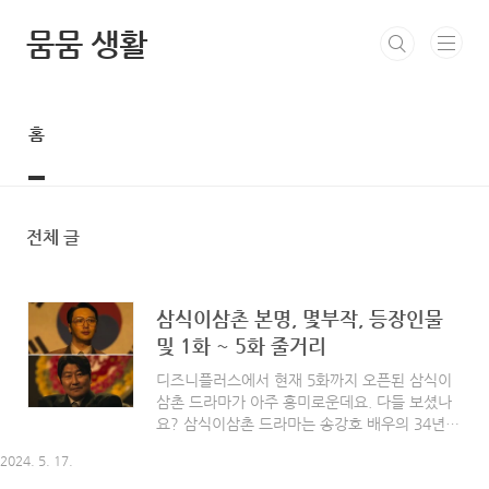
본문 바로가기
뭄뭄 생활
홈
전체 글
삼식이삼촌 본명, 몇부작, 등장인물
및 1화 ~ 5화 줄거리
디즈니플러스에서 현재 5화까지 오픈된 삼식이
삼촌 드라마가 아주 흥미로운데요. 다들 보셨나
요? 삼식이삼촌 드라마는 송강호 배우의 34년만
의 드라마 복귀작으로 알려져 더욱 주목을 받고
2024. 5. 17.
있습니다. 탄탄한 스토리와 흥미진진한 전개로