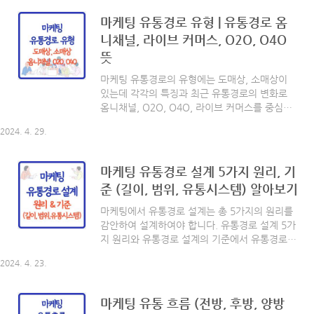
올해 화제작이 될게 분명해 보이네요. 오늘은 삼
식이삼촌 등장인물 및 1화~5화까지의 간단 줄거
마케팅 유통경로 유형 | 유통경로 옴
리를 소개해 드리겠습니다. 함께 볼까요? [ 목
니채널, 라이브 커머스, O2O, O4O
차 ]- 삼식이삼촌 기본정보 및 몇부작- 등장인물-
뜻
1화~5화 줄거리 삼식이삼촌 기본정보 및 몇부작
장르 - 드라마, 역사, 정치시청 등급 - 15세 이상
마케팅 유통경로의 유형에는 도매상, 소매상이
시청 기간 - 24년 5월 15일 ~ 24년 6월 19일채
있는데 각각의 특징과 최근 유통경로의 변화로
널 - 디즈니 플러스회차 - 1회, 2회, 3회, 4회, 5
옴니채널, O2O, O4O, 라이브 커머스를 중심으
회, 6회, 7회, 8회, 9회, 10회, 11회, 12회, 13회,
로 알아보겠습니다. 함께 볼까요? 도매상도매
1..
2024. 4. 29.
상에는 상인 도매상과 대리 도매상이 있습니다.
나누어 설명드리도록 하겠습니다. 상인 도매상
제품의 소유권을 가지며 생산자와 소매상의 연결
마케팅 유통경로 설계 5가지 원리, 기
역할을 수행합니다. 일반 도매상 : 모든 제품을
준 (길이, 범위, 유통시스템) 알아보기
소매상에게 공급하는 도매상전문 도매상 : 특정
품목 위주로 소매상에게 공급하는 도매상직송 도
마케팅에서 유통경로 설계는 총 5가지의 원리를
매상 : 재고 없이 생산자 제품의 운송을 전담하는
감안하여 설계하여야 합니다. 유통경로 설계 5가
도매상트럭 도매상 : 식료품 등을 트럭에 싣고 다
지 원리와 유통경로 설계의 기준에서 유통경로의
니며 판매하는 도매상선반 도매상 : 비식료품 위
길이와 범위에 대해 각각 알아보겠습니다. 함께
주로 편의점 등에 판매하는 도매상 대리 도매상
2024. 4. 23.
볼까요? [ 목차 ] - 유통경로 설계 원리 - 전문화
제품의 소유권을 가지지 않고 생산자와 소매상의
와 분업 - 총거래 수 최소 - 위험부담 분산 - 집중
연결 역할..
저장 - 생산자와 소비자 욕구충족 - 유통경로 설
마케팅 유통 흐름 (전방, 후방, 양방
계 기준 - 유통경로 길이 - 유통경로 범위 - 유통