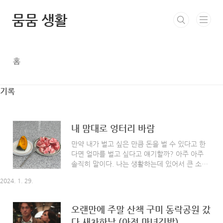
본문 바로가기
뭄뭄 생활
홈
기록
내 맘대로 엉터리 바람
만약 내가 벌고 싶은 만큼 돈을 벌 수 있다고 한
다면 얼마를 벌고 싶다고 얘기할까? 아주 아주
솔직히 말이다. 나는 생활하는데 있어서 큰 소비
를 하는 편은 아니라 확신한다. 크게 문화생활이
2024. 1. 29.
나 취미 생활에 돈이 많이 드는 편도 아니니까.
그런데 만약 돈에 제약이 없다면 정말 하고 싶은
게 뭔가 생각을 해보니까 난 몸에 좋은 음식을 고
오랜만에 주말 산책 구미 동락공원 갔
민하지 않고 구매하고 싶은게 1순위 바람이다.
다 새차한날 (아점 마녀김밥)