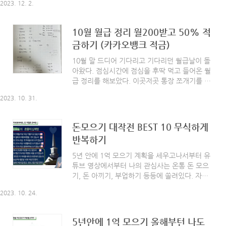
이것저것 부자재들을 고르고, 집이 올라가는 모
2023. 12. 2.
힘들었기 때문에.. 그래도 여차저차 멘탈을 다시
습을 책으로나마 지켜보며 집은 두 번은 못 짓는
부여잡고 월급 정리를 다하고 정신 차려보니 이
다고 정말..
제야 뿌듯함이 밀려온다. 급여가 오를수록 적금
10월 월급 정리 월200받고 50% 적
을 할 금액도 올라가고 다음달 월급은 조금 더 오
금하기 (카카오뱅크 적금)
르겠지 하는 막연한 기대감 때문이겠지? 어김없
이 다이어리에 정리해 본다. 이번달은 급여 240
10월 말 드디어 기다리고 기다리던 월급날이 돌
만원에 총 적금금액이 150만원 가량 된다. 총급
아왔다. 점심시간에 점심을 후딱 먹고 들어온 월
여의 62% 적금을 달성했다. 그래도 아직 목표치
급 정리를 해보았다. 이곳저곳 통장 쪼개기를 많
전이다. 내 목표는 한 달 200만원 적금인데 그러
이 하는 편이라 월급날마다 직접 송금을 하고 있
려면 얼마나 더 노력을 해야 될까..? 그리고 이렇
2023. 10. 31.
다. 10월 월급 정리 아직도 월급이 200만원을 채
게 적금을 많다면 많이 할 수 있는 이유는 ..
넘기지 못하고 있다. 이번달은 192만원 가량 통
장에 찍혔네. 성과급이 중요한 직업이라 아직 신
돈모으기 대작전 BEST 10 무식하게
입 딱지를 못 벗은 나는 매달 열심히 달리지만 아
반복하기
직 최저시급을 전전하며 벌고 있다. 하지만 한달
한달 나아질 테니 벌써부터 걱정은 하지 말자. 월
5년 안에 1억 모으기 계획을 세우고나서부터 유
급배분을 해보자. 생활비 - 40만원 가족 비상금 -
튜브 영상에서부터 나의 관심사는 온통 돈 모으
15만원 먼저 생활비(식생활비, 생필품, 공과금)
기, 돈 아끼기, 부업하기 등등에 쏠려있다. 자주
와 가족 비상금(1년 자동차세, 보험료, 가족 생
보는 유튜브 영상들이 알고리즘으로 뜨는데 항상
일, 명절 부모님 용돈 등)을 55만원 떼둔다. 생활
2023. 10. 24.
챙겨보는 영상 중 하나인 #돈쭐남 김경필 선생님
비로 어떻게 40만원만 쓰냐 생각..
의 영상. "10가지만 무식하게 반복하세요. 돈이
저절로 모입니다"라는 영상. 재미 삼아 나도 해당
5년안에 1억 모으기 올해부턴 나도