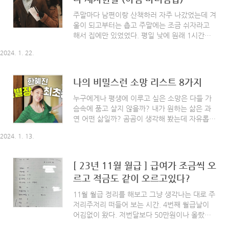
아침에 과일을 항상 챙겨먹는데 과일 값이 장난
아니다. 사과가 10kg에 12만원이라고 하니까 헛
주말마다 남편이랑 산책하러 자주 나갔었는데 겨
웃음이 난다. 그런데도 시켜는 먹고 싶고, 샤인
울이 되고부터는 춥고 주말에는 조금 쉬자라고
머스켓이 한 송이에 만원이 넘는데 며칠 먹지도
해서 집에만 있었었다. 평일 낮에 원래 1시간씩
못 가 동이 난다. 휴롬 h200 착즙기 CA 당근 사
산책을 하지만 한 3일 정도는 비가 와서 나가지
과 주스 만들기 (착즙주스 레시피 TOP3) 휴롬
2024. 1. 22.
도 못하고 집에서만 있었다. 환기도 안 해서 몸이
h200 착즙기 CA 당근 사과 주스 만..
얼마나 찌뿌둥하던지 오랜만에 일요일 산책 가자
고 제안을 했다. 전날인 토요일. 남편은 곗날이어
나의 비밀스런 소망 리스트 8가지
서 나갔다가 12시가 다되어 들어왔다. 나는 거실
에 전기장판 위에서 영화 「이프온리」를 보고
누구에게나 평생에 이루고 싶은 소망은 다들 가
있다가 남편이 들어오는 걸보고 영화 뒷부분은
슴속에 품고 살지 않을까? 내가 원하는 삶은 과
또 같이 봤다. 오랜만에 감동적인 영화를 봐서 그
연 어떤 삶일까? 곰곰이 생각해 봤는데 자유롭게
런지 나중에 영화 「노트북」도 같이 보자고 말
나만의 일을 하면서 편안하게 나이 드는 게 내 소
2024. 1. 13.
하면서 잠자리에 들었다. 노트북 영화는 나의 최
망인 것 같다. 내가 정말 이루고 싶어서 고이 쪽
애 영화로 포스터만 잠시 봐도 뭉클한 영화다. 아
지에 간직해둔 8가지 리스트들을 매일 아침 펼쳐
직 남편이 이 영화를 보지 않았다니...!! 명작 중
읽어본다. 그리고 잊지 않으려고 매일 상기시킨
[ 23년 11월 월급 ] 급여가 조금씩 오
명작...
다. 책상 옆에는 내가 미래에 살고 싶은 집의 모
르고 적금도 같이 오르고있다?
습들을 붙여뒀다. 항상 볼 수 있도록.. 예전 「우
리가 만약 집을 짓는다면」이란 책을 보고는 그
11월 월급 정리를 해보고 그냥 생각나는 대로 주
전부터 아파트가 아닌 주택에서 살아보고 싶다는
저리주저리 떠들어 보는 시간. 4번째 월급날이
생각이 있었는데 정말 실현시켜 보고 싶다는 생
어김없이 왔다. 저번달보다 50만원이나 올랐다.
각이 강렬해졌다. 집을 짓는데 땅을 보러 다니고
그런데 아무런 감흥이 없었다. 왜냐면 일이 너무