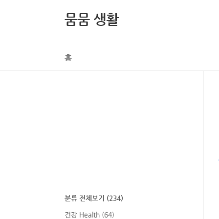
본문 바로가기
뭄뭄 생활
홈
분류 전체보기
(234)
건강 Health
(64)