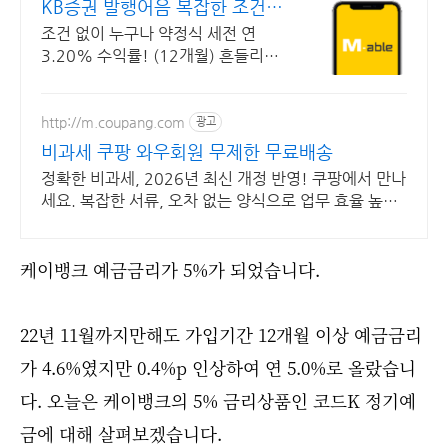
KB증권 발행어음 복잡한 조건없
이 누구나
조건 없이 누구나 약정식 세전 연
3.20% 수익률! (12개월) 흔들리는
시장속에서도 예치만 해도 알아서 쌓
이는 KB증권 발행어음!
http://m.coupang.com
광고
비과세 쿠팡 와우회원 무제한 무료배송
정확한 비과세, 2026년 최신 개정 반영! 쿠팡에서 만나
세요. 복잡한 서류, 오차 없는 양식으로 업무 효율 높이
고 와우회원 무료반품으로 안심!
케이뱅크 예금금리가 5%가 되었습니다.
22년 11월까지만해도 가입기간 12개월 이상 예금금리
가 4.6%였지만 0.4%p 인상하여 연 5.0%로 올랐습니
다. 오늘은 케이뱅크의 5% 금리상품인 코드K 정기예
금에 대해 살펴보겠습니다.