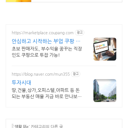
https://marketplace.coupang.com
광고
안심하고 시작하는 부업 쿠팡 공
식 입점사이트
초보 판매자도, 부수익을 꿈꾸는 직장
인도 쿠팡으로 투잡 가능!
https://blog.naver.com/mun355
광고
투자시대
땅,건물,상가,오피스텔,아파트 등 돈
되는 부동산 매물 지금 바로 만나보세
요~
'
생활 life
' 카테고리의 다른 글