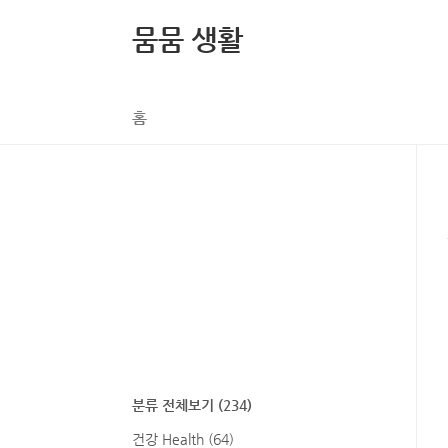
본문 바로가기
뭄뭄 생활
홈
분류 전체보기
(234)
건강 Health
(64)