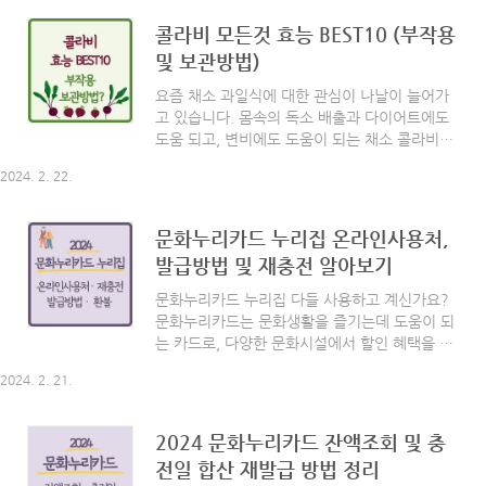
이어 여성들의 첫인상 선택과 남자 출연자들의
자기소개가 있었습니다. 136화에서 출연자들의
콜라비 모든것 효능 BEST10 (부작용
사전 미팅과 남자들의 첫인상 선택까지 하고 저
및 보관방법)
녁을 먹으며 끝이났습니다. [136화가 궁금]하신
분들은 아래 글을 확인해주시기 바랍니다. 나는
요즘 채소 과일식에 대한 관심이 나날이 늘어가
솔로 모쏠특집 19기 촬영지 인스타 정리 및 다시
고 있습니다. 몸속의 독소 배출과 다이어트에도
보기 나는솔로 모쏠특집 19기 촬영지 자기소개
도움 되고, 변비에도 도움이 되는 채소 콜라비에
인스타 정리 및 다시보기 나는솔로 18기가 끝나
대해 자세히 알아보도록 하겠습니다. 오늘은 콜
고 드디어 모태솔로 특집으로 19기(136화~)가
2024. 2. 22.
라비의 효능과 보관법, 부작용은 없는지 살펴보
시작되었습니다. 기다리신 분들 많으실 거예요.
겠습니다. 함께 볼까요? [ 목차 ] - 콜라비 란? -
나쏠에..
콜라비 효능 BEST 10 - 콜라비 먹는법 - 콜라비
문화누리카드 누리집 온라인사용처,
보관방법 - 콜라비 부작용 콜라비 란? 콜라비는
발급방법 및 재충전 알아보기
양배추와 순무를 교배시켜 만든 뿌리채소로 독일
어 Kohl(양배추)과 Rabic(순무)의 합성어입니다.
문화누리카드 누리집 다들 사용하고 계신가요?
원산지는 북유럽으로 16세기 이후 유럽에서 널
문화누리카드는 문화생활을 즐기는데 도움이 되
리 알려지면서 현재 유럽인을 넘어 전 세계 식탁
는 카드로, 다양한 문화시설에서 할인 혜택을 받
에 많이 등장하고 있는 채소인데요. 우리나라 토
을 수 있습니다. 오늘은 이런 문화누리카드 누리
종 무와 비슷한 맛으로 무보다 매운맛은 덜하고
2024. 2. 21.
집 발급방법 및 온라인 사용처에 대해 자세히 알
단맛이 강한 것이 특징입니다. 콜라비..
아보려고 해요. 함께 볼까요? [ 목차 ] - 문화누리
카드 란? - 지원대상 및 이용기간 - 온라인 사용
2024 문화누리카드 잔액조회 및 충
처 (인터넷 및 모바일 사용등록) - 오프라인 사용
전일 합산 재발급 방법 정리
처 - 발급방법 - 재충전 문화누리카드 란? 문화누