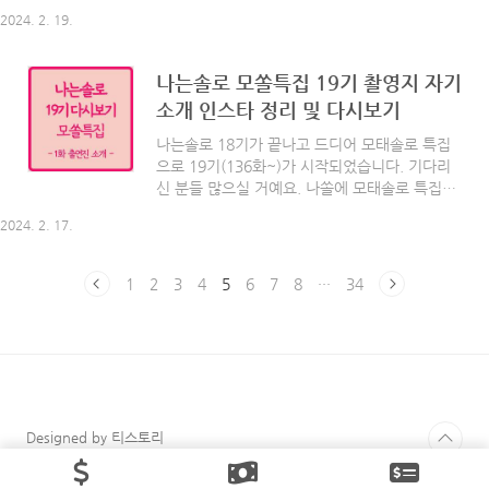
늘은 텐트 밖은 유럽 남프랑스 편 기본정보와 촬
더 순한 느낌? 유치하면서도 순수한 감성이 한
2024. 2. 19.
영지, 출연진, 다시보기 방법에 대해 정리해 봤습
스푼 있는 것 같아요. 그럼 2000년대..
니다. 함께 볼까요? [ 목차 ] - 텐트 밖음 유럽 남
프랑스 기본정보 - 촬영지 - 출연진 - 첫 캠핑 - 다
나는솔로 모쏠특집 19기 촬영지 자기
시보기 텐트 밖은 유럽 남프랑스 기본정보 채널 :
소개 인스타 정리 및 다시보기
tvN 첫 방송 : 2024년 2월 18일 ~ 방송시간 : 일
요일 저녁 7시 40분 촬영지 : 남프랑스 출연진 :
나는솔로 18기가 끝나고 드디어 모태솔로 특집
라미란, 한가인, 조보아, 류혜영 시청률 : 1회 -
으로 19기(136화~)가 시작되었습니다. 기다리
5.9% 소문난 캠핑 고수, 캠핑 전도사 라미란을
신 분들 많으실 거예요. 나쏠에 모태솔로 특집은
필두로 뉴멤버를 결성하면서 첫 시작이 되었습니
정말 재밌었죠. 모태솔로 특집을 기다린 만큼 이
다. 원래 캠핑을 극혐해 한 번도 캠핑을 가보지
2024. 2. 17.
번특집도 기대가 많이 되는데요. 19기 첫화부터
않은 ..
빵빵 터지네요. 그리고 이번 나는솔로 19기는 경
북 상주에서 촬영되었다고 합니다! 오늘은 나는
1
2
3
4
5
6
7
8
···
34
솔로 19기 출연자들에 대해 자세히 알아볼 건데
요. 함께 볼까요? 나는솔로 19기 여자 출연진 첫
번째 영숙 똑똑한 그녀 - 지구상에 모르는 단 한
가지 '사랑' 명덕외고 졸업, 서울대 대학원 지구
과학전공자입니다. 데프콘이 "공부밖에 모르는
여자야. 그래서 사랑을 놓쳤어!"라고 말하기도
했죠. 연애에 대한 니즈가 없었고, 개인적인 성취
Designed by 티스토리
가 연애보다는 더 중요했다고 해요. 일을 제치고
라..
© Daum Corp.