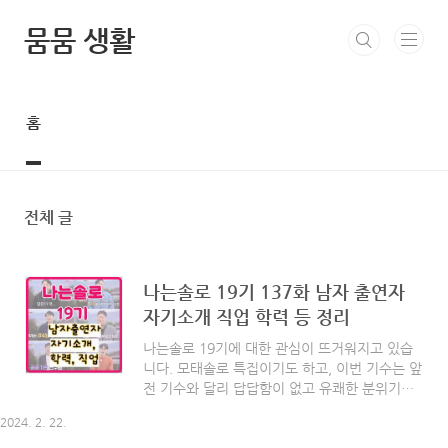
본문 바로가기
뭄뭄 생활
홈
전체 글
나는솔로 19기 137화 남자 출연자
자기소개 직업 학력 등 정리
나는솔로 19기에 대한 관심이 뜨거워지고 있습
니다. 모태솔로 특집이기도 하고, 이번 기수는 앞
전 기수와 달리 답답함이 없고 유쾌한 분위기기
때문이 아닐까 싶은데요. 오늘은 나는솔로 19기
2024. 2. 22.
137화를 본 리뷰를 해보고자 하는데요. 저번화에