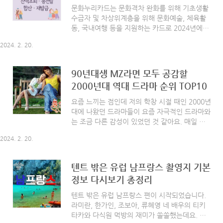
리카드는 기획재정부 복권위원회의 복권기금을
문화누리카드는 문화격차 완화를 위해 기초생활
지원받아 추진하고 있는 공익사업으로 삶이 질
수급자 및 차상위계층을 위해 문화예술, 체육활
향상과 문화격차 완화를 위해 차상위계층, 기초
동, 국내여행 등을 지원하는 카드로 2024년에는
생활수급자를 대상으로 문화예술, 국내여행, 체
1인당 연간 13만원을 지원하고 있습니다. 기초생
육활동 분야에 사용 가능한 '문화누리카드'를 발
2024. 2. 20.
활수급자나 차상위계층이라면 아래 바로가기를
급 지원하고 있습니다. 2023년에는 1인당 연간
통해 문화누리카드 잔액조회 및 충전일, 합산, 재
11만 ..
발급 방법을 확인해 보실 수 있습니다. [ 목차 ] -
90년대생 MZ라면 모두 공감할
2024 문화누리카드 간단 요약 - 잔액 조회 - 충전
2000년대 역대 드라마 순위 TOP10
일 - 문화누리카드 합산 - 재발급 신청방법 2024
문화누리카드 간단 요약 문화누리카드에 대해 생
요즘 느끼는 점인데 저의 학창 시절 때인 2000년
소하신 분들은 아래 간단히 요약된 내용을 참고
대에 나왔던 드라마들이 요즘 자극적인 드라마와
하시기 바랍니다. ▶ 지원대상 6세 이상 기초생
는 조금 다른 감성이 있었던 것 같아요. 매일 학
활수급자 및 차상위계층 (2018년 12월 31일 이
교에서 "oo 드라마 봤어?" 하며 친구들과 수다
전 출생자) ▶ 지원내용 전국 문화예술, 체육활
2024. 2. 20.
떨던 추억도 있네요. 재밌게 봤던 드라마들이 정
동, 국내관광 관련 가맹점에서 이용 가..
말 수두룩한데 오늘은 90년대생인 제가 2000년
도 학창 시절에 정말 재밌게 봤던 역대 드라마를
텐트 밖은 유럽 남프랑스 촬영지 기본
연도별로 정리해 보았어요. 예전 드라마들의 특
정보 다시보기 총정리
징은 월화, 수목, 토일 드라마 9시 50분대 시청시
간이 주를 이루고, 시청률 또한 기본 20%가 다
텐트 밖은 유럽 남프랑스 편이 시작되었습니다.
넘습니다. 그땐 ott나 유튜브가 없었기 때문이기
라미란, 한가인, 조보아, 류혜영 네 배우의 티키
도 하겠죠. 요즘 드라마가 마라맛 자극적인 내용
타카와 다식원 먹방의 재미가 쏠쏠했는데요. 오
끝판왕 느낌이라면 예전 드라마는 그보다는 조금