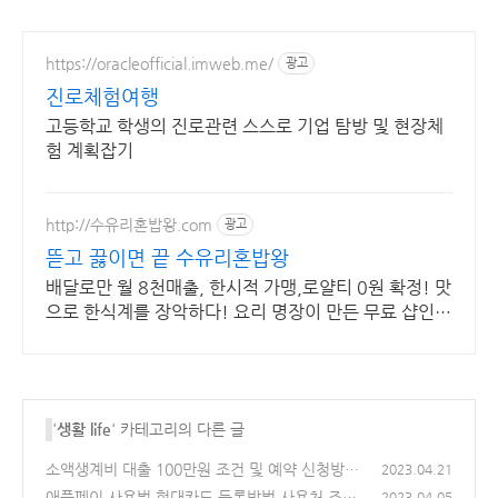
https://oracleofficial.imweb.me/
광고
진로체험여행
고등학교 학생의 진로관련 스스로 기업 탐방 및 현장체
험 계획잡기
http://수유리혼밥왕.com
광고
뜯고 끓이면 끝 수유리혼밥왕
배달로만 월 8천매출, 한시적 가맹,로얄티 0원 확정! 맛
으로 한식계를 장악하다! 요리 명장이 만든 무료 샵인샵
3종 제공! 샵인샵 매출만 1천만원 추가 확보!
'
생활 life
' 카테고리의 다른 글
소액생계비 대출 100만원 조건 및 예약 신청방법
2023.04.21
애플페이 사용법 현대카드 등록방법 사용처 조회
(0)
2023.04.05