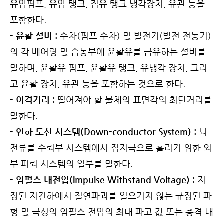
유압펌프, 유압 탱크, 집유 탱크 냉각장치, 유관 등을
포함한다.
- 윤활 설비 :
수차(펌프 수차) 및 발전기(발전 전동기)
의 각 베어링 및 습동부에 윤활유를 급유하는 설비를
말하며, 윤활유 펌프, 윤활유 탱크, 유냉각 장치, 그리
고 윤활 장치, 유관 등을 포함하는 것으로 한다.
- 이격거리 :
떨어져야 할 물체의 표면각의 최단거리를
말한다.
- 인하 도선 시스템(Down-conductor System) :
뇌
전류를 수뢰부 시스템에서 접지극으로 흘리기 위한 외
부 피뢰 시스템의 일부를 말한다.
- 임펄스 내전압(Impulse Withstand Voltage) :
지
정된 저건하에서 절연파괴를 일으키지 않는 규정된 파
형 및 극성의 임펄스 전압의 최대 파고 값 또는 충격 내