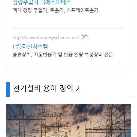
정량주입기 디에스피테크
액체 정량 주입기, 토출기, 스프레이토출기
http://www.dasan-syschem.com/
광고
(주)다산시스켐
증류장치, 자동반응기 및 반응 열량 측정장비 전문
전기설비 용어 정의 2