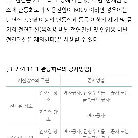
(1) 전선은 234.3의 규정에 따를 것. 다만, 전개된 장
소에 관등회로의 사용전압이 600V 이하인 경우에는
단면적 2.5
㎟
이상의 연동선과 동등 이상의 세기 및 굵
기의 절연전선(옥외용 비닐 절연전선 및 인입용 비닐
절연전선은 제외한다)을 사용할 수 있다.
[표 234.11-1 관등회로의 공사방법]
시설장소의 구분
공사방법
건조한 장
애자공사, 합성수지몰드 공사 또는
소
금속몰드 공사
전개된 장소
기타의 장
애자공사
소
건조한 장
애자공사, 합성수지몰드 공사 또는
점검할 수 있