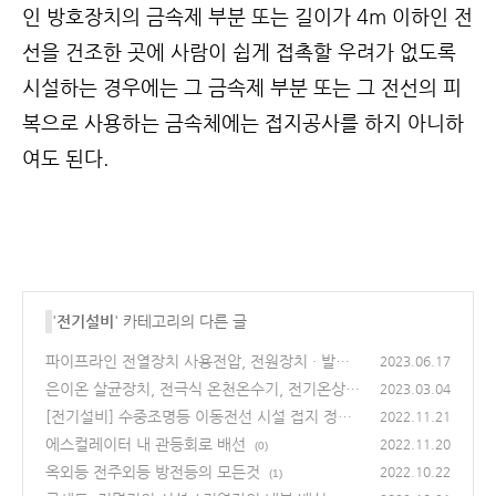
인 방호장치의 금속제 부분 또는 길이가 4m 이하인 전
선을 건조한 곳에 사람이 쉽게 접촉할 우려가 없도록
시설하는 경우에는 그 금속제 부분 또는 그 전선의 피
복으로 사용하는 금속체에는 접지공사를 하지 아니하
여도 된다.
'
전기설비
' 카테고리의 다른 글
파이프라인 전열장치 사용전압, 전원장치 · 발열
2023.06.17
선 시설, 접지 외
은이온 살균장치, 전극식 온천온수기, 전기온상
(0)
2023.03.04
전기설비
[전기설비] 수중조명등 이동전선 시설 접지 정리
(0)
2022.11.21
(0)
에스컬레이터 내 관등회로 배선
2022.11.20
(0)
옥외등 전주외등 방전등의 모든것
2022.10.22
(1)