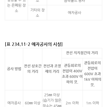
소
금속몰드 공사
는 은폐된 장
기타의 장
소
애자공사
소
[표 234.11-2 애자공사의 시설]
전선 지지점간의 거리
관등회로의
관등회로의
전선 상호간
전선과 조영
전압이
공사 방법
전압이 400V
의 거리
재의 거리
600V 초과
초과 600V 이
1kV 이하의
하의 것.
것.
25
㎜
이상
(습기가 많은
애자공사
60㎜ 이상
2m 이하
1m 이하
장소는 45
㎜