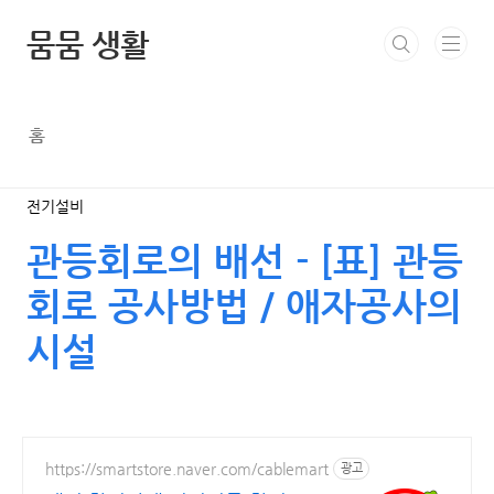
본문 바로가기
뭄뭄 생활
홈
전기설비
관등회로의 배선 - [표] 관등
회로 공사방법 / 애자공사의
시설
https://smartstore.naver.com/cablemart
광고