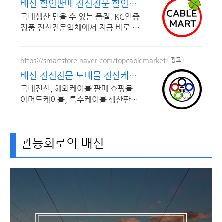
배선 할인판매 전선전문 할인판
매 당일출고
국내생산 믿을 수 있는 품질, KC인증
정품 전선전문업체에서 지금 바로 구
매하세요 안전은 기본, 가격은 합리
적! 믿을 수 있는 전선전문업체에서
지금 바로 구매하세요
https://smartstore.naver.com/topcablemarket
광고
배선 전선전문 도매몰 전선케이
블 전문업체 판매몰
국내전선, 해외케이블 판매 쇼핑몰.
아머드케이블, 특수케이블 생산판매
기술상담지원 안전은 기본, 가격은 합
리적! 믿을 수 있는 전선전문업체에
서 지금 바로 구매하세요
관등회로의 배선