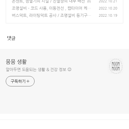
콘센트, 점멸기의 시설 / 진열장의 내부 배선
2022.10.21
(0)
조명설비 - 코드 사용, 이동전선 , 캡타이어 케이
2022.10.20
블의 접속 정리
버스덕트, 라이팅덕트 공사 / 조명설비 등기구의
(0)
2022.10.19
시설
(0)
댓글
뭄뭄 생활
알아두면 도움되는 생활 & 건강 정보 😉
구독하기