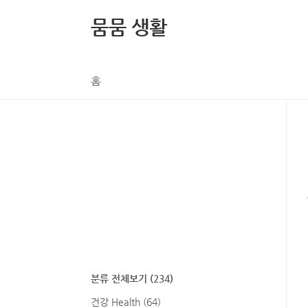
본문 바로가기
뭄뭄 생활
홈
분류 전체보기
(234)
건강 Health
(64)