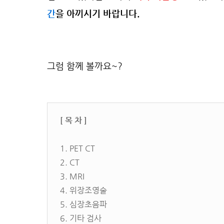
간
을 아끼시기 바랍니다.
그럼 함께 볼까요~?
[ 목 차 ]
1. PET CT
2. CT
3. MRI
4. 위장조영술
5. 심장초음파
6. 기타 검사