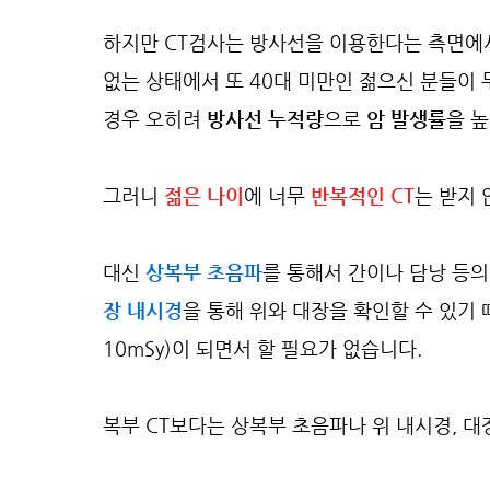
하지만 CT검사는 방사선을 이용한다는 측면에
없는 상태에서 또 40대 미만인 젊으신 분들이 
경우 오히려
방사선 누적량
으로
암 발생률
을 높
그러니
젊은 나이
에 너무
반복적인 CT
는 받지 
대신
상복부 초음파
를 통해서 간이나 담낭 등의
장 내시경
을 통해 위와 대장을 확인할 수 있기 
10mSy)이 되면서 할 필요가 없습니다.
복부 CT보다는 상복부 초음파나 위 내시경, 